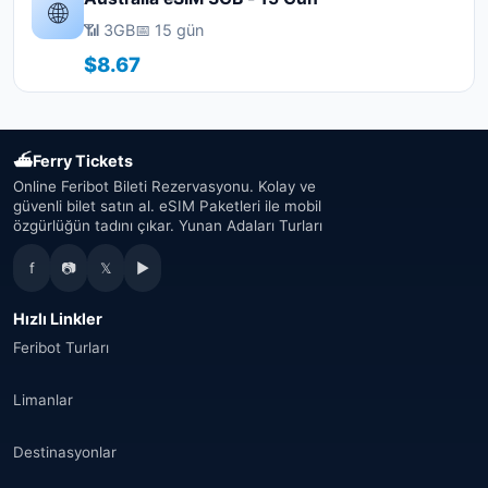
🌐
📶 3GB
📅 15 gün
$8.67
⛴
Ferry Tickets
Online Feribot Bileti Rezervasyonu. Kolay ve
güvenli bilet satın al. eSIM Paketleri ile mobil
özgürlüğün tadını çıkar. Yunan Adaları Turları
f
📷
𝕏
▶
Hızlı Linkler
Feribot Turları
Limanlar
Destinasyonlar