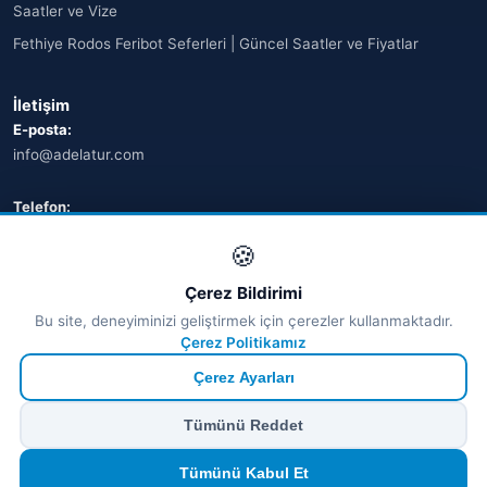
Saatler ve Vize
Fethiye Rodos Feribot Seferleri | Güncel Saatler ve Fiyatlar
İletişim
E-posta:
info@adelatur.com
Telefon:
+90 242 242 4321
🍪
Adres:
Çerez Bildirimi
Antalya, Türkiye
Bu site, deneyiminizi geliştirmek için çerezler kullanmaktadır.
💬 WhatsApp
Çerez Politikamız
Çerez Ayarları
© 2026 Ferry Tickets - Tüm Hakları Saklıdır.
Tümünü Reddet
₺ TRY
€ EUR
$ USD
£ GBP
🔒
Güvenli ödeme
· Anında onay · Türkçe destek
Devam et
Tümünü Kabul Et
TÜRSAB Dijital Doğrulama
✓