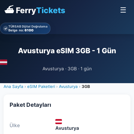
⛴ Ferry
Tickets
☰
TÜRSAB Dijital Doğrulama
✓
Belge no:
6100
Avusturya eSIM 3GB - 1 Gün
Avusturya · 3GB · 1 gün
Ana Sayfa
›
eSIM Paketleri
›
Avusturya
›
3GB
Paket Detayları
Ülke
Avusturya