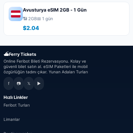
Avusturya eSIM 2GB - 1 Gün
📶 2GB
📅 1 gün
$2.04
⛴
Ferry Tickets
Online Feribot Bileti Rezervasyonu. Kolay ve
güvenli bilet satın al. eSIM Paketleri ile mobil
özgürlüğün tadını çıkar. Yunan Adaları Turları
f
📷
𝕏
▶
Hızlı Linkler
Feribot Turları
Limanlar