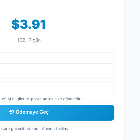
$3.91
1GB · 7 gün
 eSIM bilgileri e-posta adresinize gönderilir.
💳 Ödemeye Geç
Secure güvenli ödeme · Anında teslimat