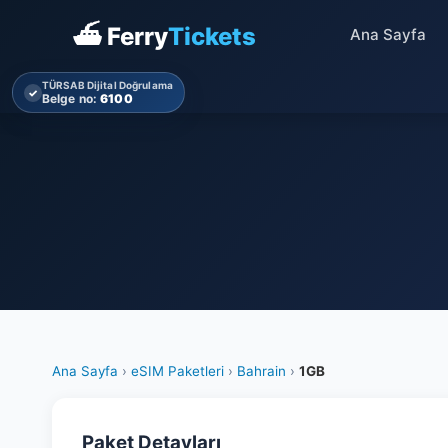
⛴ Ferry
Tickets
Ana Sayfa
TÜRSAB Dijital Doğrulama
✓
Belge no:
6100
Ana Sayfa
›
eSIM Paketleri
›
Bahrain
›
1GB
Paket Detayları