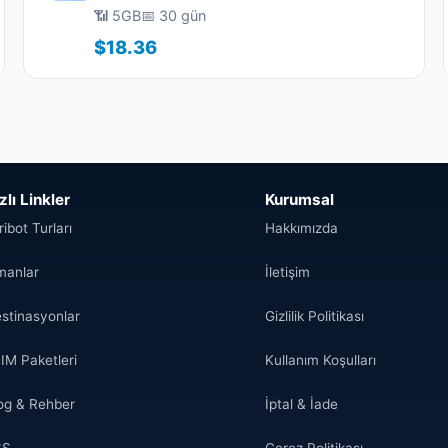
📶 5GB
📅 30 gün
$18.36
zlı Linkler
Kurumsal
ribot Turları
Hakkımızda
manlar
İletişim
stinasyonlar
Gizlilik Politikası
IM Paketleri
Kullanım Koşulları
og & Rehber
İptal & İade