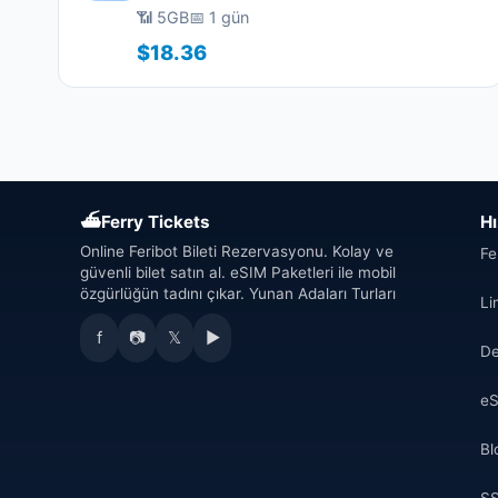
📶 5GB
📅 1 gün
$18.36
⛴
Ferry Tickets
Hı
Online Feribot Bileti Rezervasyonu. Kolay ve
Fe
güvenli bilet satın al. eSIM Paketleri ile mobil
özgürlüğün tadını çıkar. Yunan Adaları Turları
Li
f
📷
𝕏
▶
De
eS
Bl