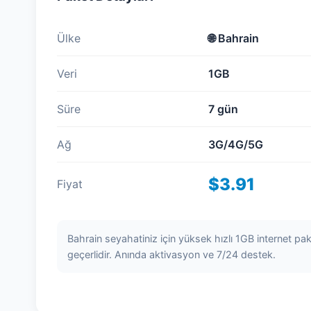
Ülke
🌐
Bahrain
Veri
1GB
Süre
7 gün
Ağ
3G/4G/5G
$3.91
Fiyat
Bahrain seyahatiniz için yüksek hızlı 1GB internet pa
geçerlidir. Anında aktivasyon ve 7/24 destek.