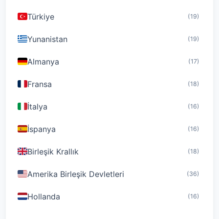
Türkiye
(19)
Yunanistan
(19)
Almanya
(17)
Fransa
(18)
İtalya
(16)
İspanya
(16)
Birleşik Krallık
(18)
Amerika Birleşik Devletleri
(36)
Hollanda
(16)
İsviçre
(19)