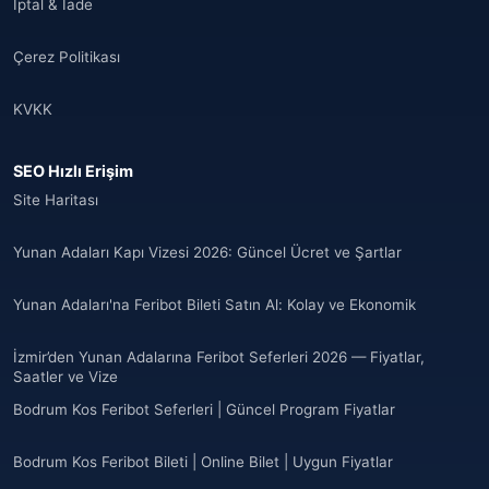
İptal & İade
🌐
Albania
(9)
Çerez Politikası
Andorra
(11)
KVKK
Angola
(9)
SEO Hızlı Erişim
🌐
Anguilla
(7)
Site Haritası
Anguilla
(10)
Yunan Adaları Kapı Vizesi 2026: Güncel Ücret ve Şartlar
Antigua ve Barbuda
(10)
Yunan Adaları'na Feribot Bileti Satın Al: Kolay ve Ekonomik
🌐
Argentina
(5)
İzmir’den Yunan Adalarına Feribot Seferleri 2026 — Fiyatlar,
Arjantin
Saatler ve Vize
(13)
Bodrum Kos Feribot Seferleri | Güncel Program Fiyatlar
🌐
Armenia
(3)
Bodrum Kos Feribot Bileti | Online Bilet | Uygun Fiyatlar
Arnavutluk
(14)