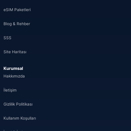
Suudi Arabistan
(14)
eSIM Paketleri
Hindistan
(16)
Blog & Rehber
Brezilya
(17)
SSS
Singapur
(31)
Site Haritası
Afganistan
(10)
Kurumsal
Åland Adaları
(10)
Hakkımızda
🌐
Aland Islands
(6)
İletişim
🌐
Aland Islands
(11)
Gizlilik Politikası
🌐
Aland Islands
(7)
Kullanım Koşulları
🌐
Albania
(9)