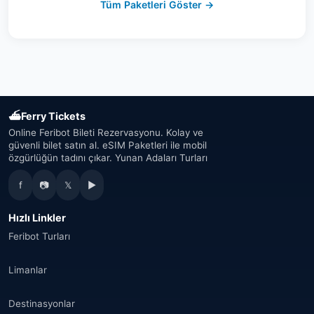
Tüm Paketleri Göster →
Avusturya
(16)
Birleşik Arap Emirlikleri
(19)
Japonya
(43)
⛴
Ferry Tickets
Güney Kore
(33)
Online Feribot Bileti Rezervasyonu. Kolay ve
güvenli bilet satın al. eSIM Paketleri ile mobil
özgürlüğün tadını çıkar. Yunan Adaları Turları
Avustralya
(34)
f
📷
𝕏
▶
Kanada
(33)
Hızlı Linkler
Tayland
(34)
Feribot Turları
Mısır
(16)
Limanlar
Fas
(17)
Destinasyonlar