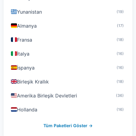
Yunanistan
(19)
Almanya
(17)
Fransa
(18)
İtalya
(16)
İspanya
(16)
Birleşik Krallık
(18)
Amerika Birleşik Devletleri
(36)
Hollanda
(16)
İsviçre
(19)
Tüm Paketleri Göster →