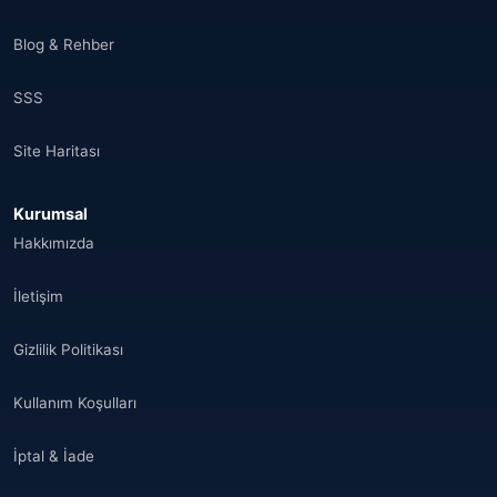
Brezilya
(17)
Blog & Rehber
Singapur
(31)
SSS
Afganistan
(10)
Site Haritası
Åland Adaları
(10)
Kurumsal
🌐
Aland Islands
(6)
Hakkımızda
🌐
Aland Islands
(11)
İletişim
🌐
Aland Islands
(7)
Gizlilik Politikası
🌐
Albania
(9)
Kullanım Koşulları
🌐
Albania
(9)
İptal & İade
Andorra
(11)