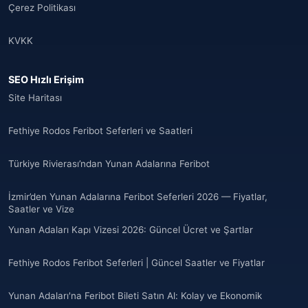
Çerez Politikası
Angola
(9)
KVKK
🌐
Anguilla
(7)
SEO Hızlı Erişim
Anguilla
(10)
Site Haritası
Antigua ve Barbuda
(10)
Fethiye Rodos Feribot Seferleri ve Saatleri
🌐
Argentina
(5)
Türkiye Rivierası’ndan Yunan Adalarına Feribot
Arjantin
(13)
İzmir’den Yunan Adalarına Feribot Seferleri 2026 — Fiyatlar,
🌐
Armenia
Saatler ve Vize
(3)
Yunan Adaları Kapı Vizesi 2026: Güncel Ücret ve Şartlar
Arnavutluk
(14)
Fethiye Rodos Feribot Seferleri | Güncel Saatler ve Fiyatlar
🌐
Australia
(2)
Yunan Adaları'na Feribot Bileti Satın Al: Kolay ve Ekonomik
🌐
Australia
(11)