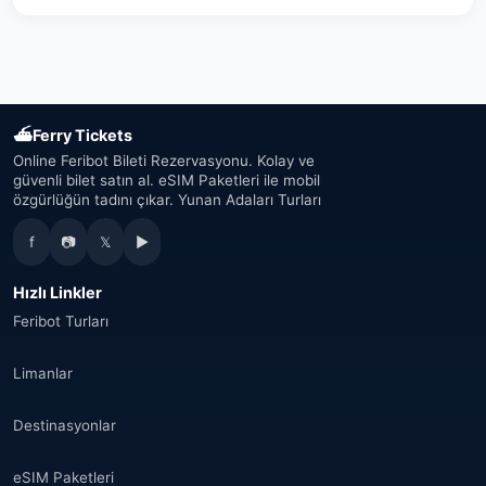
Avusturya
(16)
Birleşik Arap Emirlikleri
(19)
Japonya
(43)
⛴
Ferry Tickets
Güney Kore
(33)
Online Feribot Bileti Rezervasyonu. Kolay ve
güvenli bilet satın al. eSIM Paketleri ile mobil
özgürlüğün tadını çıkar. Yunan Adaları Turları
Avustralya
(34)
f
📷
𝕏
▶
Kanada
(33)
Hızlı Linkler
Tayland
(34)
Feribot Turları
Fas
(17)
Limanlar
Suudi Arabistan
(14)
Destinasyonlar
Hindistan
(16)
eSIM Paketleri