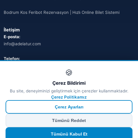
Bodrum Kos Feribot Rezervasyon | Hızlı Online Bilet Sistemi
İletişim
E-posta:
info@adelatur.com
Telefon:
+90 242 242 4321
🍪
Adres:
Çerez Bildirimi
Antalya, Türkiye
Bu site, deneyiminizi geliştirmek için çerezler kullanmaktadır.
💬 WhatsApp
Çerez Politikamız
Çerez Ayarları
© 2026 Ferry Tickets - Tüm Hakları Saklıdır.
Tümünü Reddet
₺ TRY
€ EUR
$ USD
£ GBP
🔒
Güvenli ödeme
· Anında onay · Türkçe destek
Devam et
Tümünü Kabul Et
TÜRSAB Dijital Doğrulama
✓