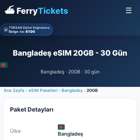
⛴ Ferry
Tickets
☰
TÜRSAB Dijital Doğrulama
✓
Belge no:
6100
Bangladeş eSIM 20GB - 30 Gün
Bangladeş · 20GB · 30 gün
Ana Sayfa
›
eSIM Paketleri
›
Bangladeş
›
20GB
Paket Detayları
Ülke
Bangladeş