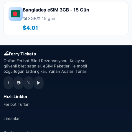
Bangladeş eSIM 3GB - 15 Gün
📶 3GB
📅 15 gün
$4.01
⛴
Ferry Tickets
Online Feribot Bileti Rezervasyonu. Kolay ve
güvenli bilet satın al. eSIM Paketleri ile mobil
özgürlüğün tadını çıkar. Yunan Adaları Turları
f
📷
𝕏
▶
Hızlı Linkler
Feribot Turları
Limanlar