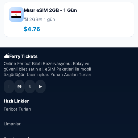
Mısır eSIM 2GB - 1 Gün
📶 2GB
📅 1 gün
$4.76
⛴
Ferry Tickets
Online Feribot Bileti Rezervasyonu. Kolay ve
güvenli bilet satın al. eSIM Paketleri ile mobil
özgürlüğün tadını çıkar. Yunan Adaları Turları
f
📷
𝕏
▶
Hızlı Linkler
Feribot Turları
Limanlar