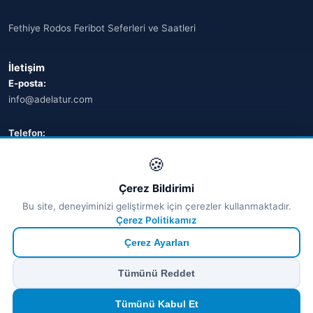
Fethiye Rodos Feribot Seferleri ve Saatleri
İletişim
E-posta:
info@adelatur.com
Telefon:
+90 242 242 4321
🍪
Adres:
Çerez Bildirimi
Antalya, Türkiye
Bu site, deneyiminizi geliştirmek için çerezler kullanmaktadır.
💬 WhatsApp
Çerez Politikamız
Çerez Ayarları
© 2026 Ferry Tickets - Tüm Hakları Saklıdır.
Tümünü Reddet
₺ TRY
€ EUR
$ USD
£ GBP
🔒
Güvenli ödeme
· Anında onay · Türkçe destek
Devam et
Tümünü Kabul Et
TÜRSAB Dijital Doğrulama
✓