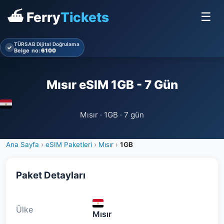
⛴ Ferry
Tickets
☰
TÜRSAB Dijital Doğrulama
✓
Belge no:
6100
Mısır eSIM 1GB - 7 Gün
Mısır · 1GB · 7 gün
Ana Sayfa
›
eSIM Paketleri
›
Mısır
›
1GB
Paket Detayları
Ülke
Mısır