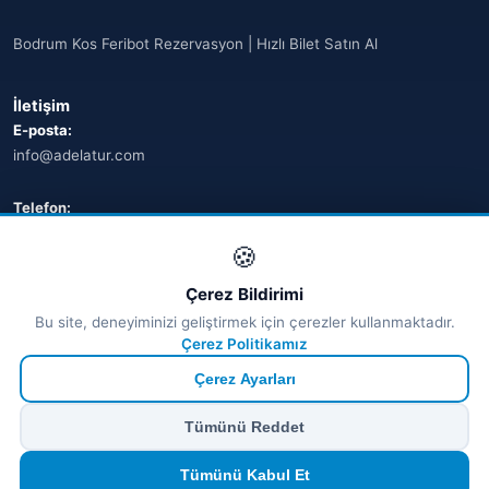
Bodrum Kos Feribot Rezervasyon | Hızlı Bilet Satın Al
İletişim
E-posta:
info@adelatur.com
Telefon:
+90 242 242 4321
🍪
Adres:
Çerez Bildirimi
Antalya, Türkiye
Bu site, deneyiminizi geliştirmek için çerezler kullanmaktadır.
💬 WhatsApp
Çerez Politikamız
Çerez Ayarları
© 2026 Ferry Tickets - Tüm Hakları Saklıdır.
Tümünü Reddet
₺ TRY
€ EUR
$ USD
£ GBP
🔒
Güvenli ödeme
· Anında onay · Türkçe destek
Devam et
Tümünü Kabul Et
TÜRSAB Dijital Doğrulama
✓