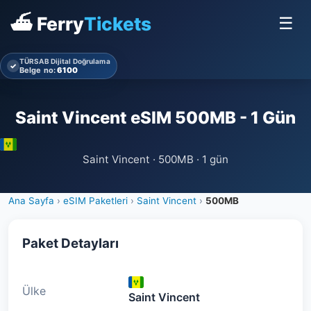
⛴ Ferry
Tickets
☰
TÜRSAB Dijital Doğrulama
✓
Belge no:
6100
Saint Vincent eSIM 500MB - 1 Gün
Saint Vincent · 500MB · 1 gün
Ana Sayfa
›
eSIM Paketleri
›
Saint Vincent
›
500MB
Paket Detayları
Ülke
Saint Vincent