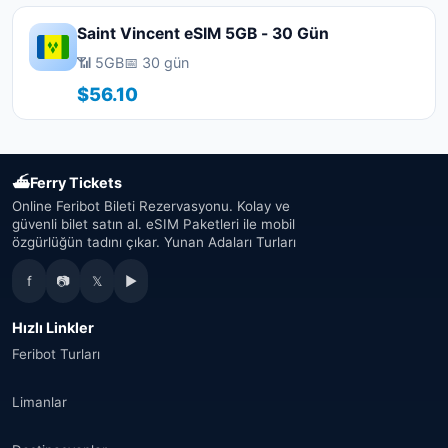
Saint Vincent eSIM 5GB - 30 Gün
📶 5GB
📅 30 gün
$56.10
⛴
Ferry Tickets
Online Feribot Bileti Rezervasyonu. Kolay ve
güvenli bilet satın al. eSIM Paketleri ile mobil
özgürlüğün tadını çıkar. Yunan Adaları Turları
f
📷
𝕏
▶
Hızlı Linkler
Feribot Turları
Limanlar