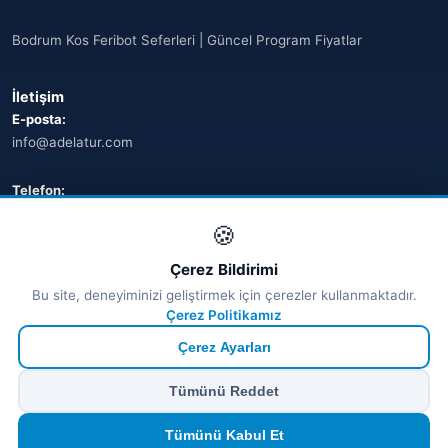
Bodrum Kos Feribot Seferleri | Güncel Program Fiyatlar
İletişim
E-posta:
info@adelatur.com
Telefon:
+90 242 242 4321
🍪
Adres:
Çerez Bildirimi
Antalya, Türkiye
Bu site, deneyiminizi geliştirmek için çerezler kullanmaktadır.
💬 WhatsApp
Çerez Politikamız
Çerez Ayarları
© 2026 Ferry Tickets - Tüm Hakları Saklıdır.
Tümünü Reddet
₺ TRY
€ EUR
$ USD
£ GBP
🔒
Güvenli ödeme
· Anında onay · Türkçe destek
Devam et
Tümünü Kabul Et
TÜRSAB Dijital Doğrulama
✓