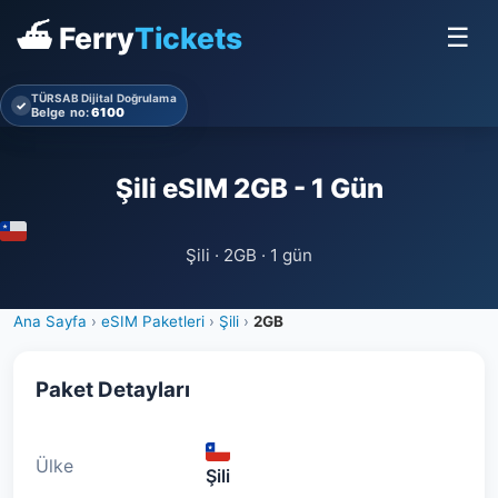
⛴ Ferry
Tickets
☰
TÜRSAB Dijital Doğrulama
✓
Belge no:
6100
Şili eSIM 2GB - 1 Gün
Şili · 2GB · 1 gün
Ana Sayfa
›
eSIM Paketleri
›
Şili
›
2GB
Paket Detayları
Ülke
Şili