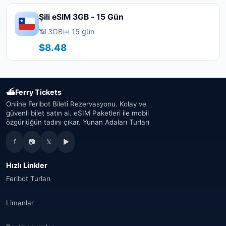
Şili eSIM 3GB - 15 Gün
📶 3GB
📅 15 gün
$8.48
⛴
Ferry Tickets
Online Feribot Bileti Rezervasyonu. Kolay ve
güvenli bilet satın al. eSIM Paketleri ile mobil
özgürlüğün tadını çıkar. Yunan Adaları Turları
f
📷
𝕏
▶
Hızlı Linkler
Feribot Turları
Limanlar