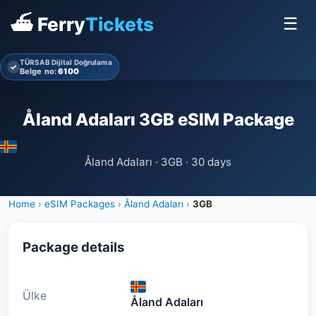
⛴ Ferry
Tickets
☰
TÜRSAB Dijital Doğrulama
✓
Belge no:
6100
Åland Adaları 3GB eSIM Package
Åland Adaları · 3GB · 30 days
Home
›
eSIM Packages
›
Åland Adaları
›
3GB
Package details
Ülke
Åland Adaları