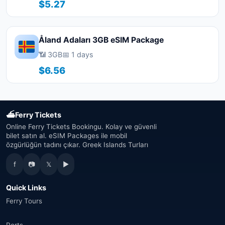
$5.27
Åland Adaları 3GB eSIM Package
📶 3GB
📅 1 days
$6.56
⛴
Ferry Tickets
Online Ferry Tickets Bookingu. Kolay ve güvenli
bilet satın al. eSIM Packages ile mobil
özgürlüğün tadını çıkar. Greek Islands Turları
f
📷
𝕏
▶
Quick Links
Ferry Tours