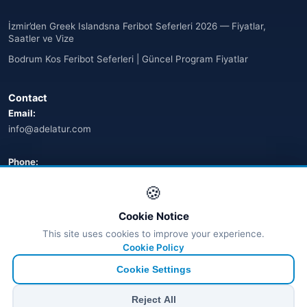
İzmir’den Greek Islandsna Feribot Seferleri 2026 — Fiyatlar,
Saatler ve Vize
Bodrum Kos Feribot Seferleri | Güncel Program Fiyatlar
Contact
Email:
info@adelatur.com
Phone:
+90 242 242 4321
🍪
Address:
Cookie Notice
Antalya, Türkiye
This site uses cookies to improve your experience.
💬 WhatsApp
Cookie Policy
Cookie Settings
© 2026 Ferry Tickets - All Rights Reserved.
Reject All
₺ TRY
€ EUR
$ USD
£ GBP