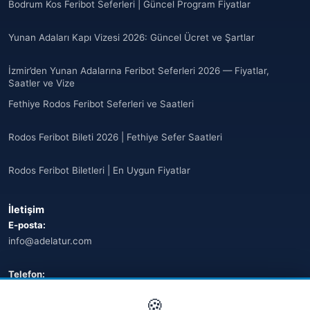
Bodrum Kos Feribot Seferleri | Güncel Program Fiyatlar
Antigua ve Barbuda
(10)
Yunan Adaları Kapı Vizesi 2026: Güncel Ücret ve Şartlar
🌐
Argentina
(5)
İzmir’den Yunan Adalarına Feribot Seferleri 2026 — Fiyatlar,
Arjantin
Saatler ve Vize
(13)
Fethiye Rodos Feribot Seferleri ve Saatleri
🌐
Armenia
(3)
Rodos Feribot Bileti 2026 | Fethiye Sefer Saatleri
Arnavutluk
(14)
Rodos Feribot Biletleri | En Uygun Fiyatlar
🌐
Australia
(2)
İletişim
🌐
Australia
(11)
E-posta:
info@adelatur.com
🌐
Australia
(9)
🌐
Austria
Telefon:
(13)
+90 242 242 4321
🍪
🌐
Austria
(16)