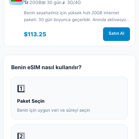
📶 20GB
📅 30 gün
📡 3G/4G
Benin seyahatiniz için yüksek hızlı 20GB internet
paketi. 30 gün boyunca geçerlidir. Anında aktivasyon
ve 7/24 destek.
$113.25
Satın Al
Benin eSIM nasıl kullanılır?
1️⃣
Paket Seçin
Benin için uygun veri ve süreyi seçin
2️⃣