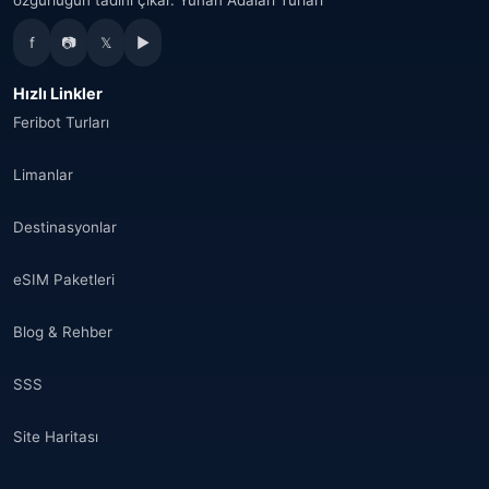
Avustralya
(34)
f
📷
𝕏
▶
Kanada
(33)
Hızlı Linkler
Tayland
(34)
Feribot Turları
Mısır
(16)
Limanlar
Fas
(17)
Destinasyonlar
Suudi Arabistan
(14)
eSIM Paketleri
Hindistan
(16)
Blog & Rehber
Brezilya
(17)
SSS
Singapur
(31)
Site Haritası
Afganistan
(10)