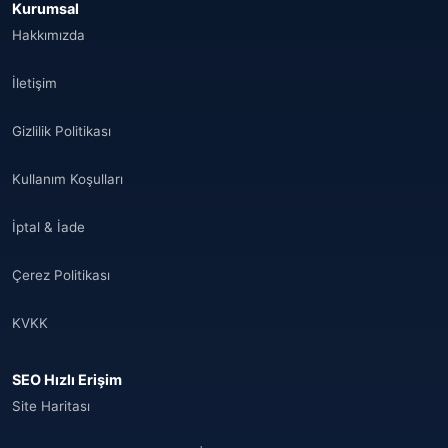
Kurumsal
Åland Adaları
(10)
Hakkımızda
🌐
Aland Islands
(6)
İletişim
🌐
Aland Islands
(11)
Gizlilik Politikası
🌐
Aland Islands
(7)
Kullanım Koşulları
🌐
Albania
(9)
İptal & İade
🌐
Albania
(9)
Çerez Politikası
Andorra
(11)
KVKK
Angola
(9)
SEO Hızlı Erişim
🌐
Anguilla
(7)
Site Haritası
Anguilla
(10)