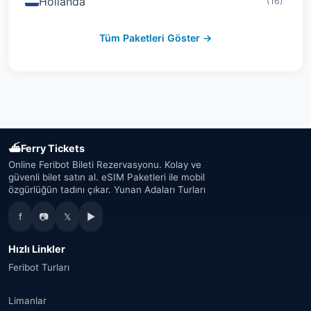
Hollanda
(16)
İsviçre
(19)
Tüm Paketleri Göster →
Avusturya
(16)
Birleşik Arap Emirlikleri
(19)
Japonya
(43)
⛴
Ferry Tickets
Güney Kore
(33)
Online Feribot Bileti Rezervasyonu. Kolay ve
güvenli bilet satın al. eSIM Paketleri ile mobil
özgürlüğün tadını çıkar. Yunan Adaları Turları
Avustralya
(34)
f
📷
𝕏
▶
Kanada
(33)
Hızlı Linkler
Tayland
(34)
Feribot Turları
Mısır
(16)
Limanlar