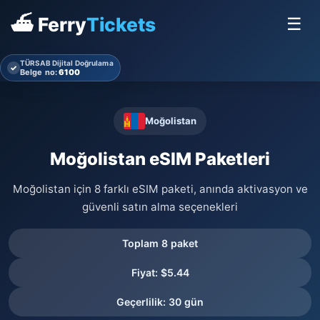
⛴ Ferry
Tickets
☰
TÜRSAB Dijital Doğrulama
✓
Belge no:
6100
Moğolistan
Moğolistan eSIM Paketleri
Moğolistan için 8 farklı eSIM paketi, anında aktivasyon ve
güvenli satın alma seçenekleri
Toplam 8 paket
Fiyat: $5.44
Geçerlilik: 30 gün