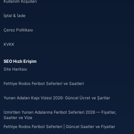
Kullanım Koşulları
🌐
Albania
(9)
İptal & İade
🌐
Albania
(9)
Çerez Politikası
Andorra
(11)
KVKK
Angola
(9)
SEO Hızlı Erişim
🌐
Anguilla
(7)
Site Haritası
Anguilla
(10)
Fethiye Rodos Feribot Seferleri ve Saatleri
Antigua ve Barbuda
(10)
Yunan Adaları Kapı Vizesi 2026: Güncel Ücret ve Şartlar
🌐
Argentina
(5)
İzmir’den Yunan Adalarına Feribot Seferleri 2026 — Fiyatlar,
Arjantin
Saatler ve Vize
(13)
Fethiye Rodos Feribot Seferleri | Güncel Saatler ve Fiyatlar
🌐
Armenia
(3)