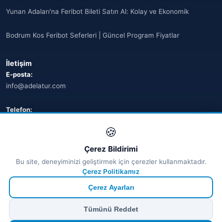
Yunan Adaları'na Feribot Bileti Satın Al: Kolay ve Ekonomik
Arnavutluk
(14)
Bodrum Kos Feribot Seferleri | Güncel Program Fiyatlar
🌐
Australia
(2)
İletişim
🌐
Australia
(11)
E-posta:
info@adelatur.com
🌐
Australia
(9)
🌐
Austria
Telefon:
(13)
+90 242 242 4321
🍪
🌐
Austria
(16)
Adres:
Çerez Bildirimi
Azerbaycan
Antalya, Türkiye
(16)
Bu site, deneyiminizi geliştirmek için çerezler kullanmaktadır.
💬 WhatsApp
Çerez Politikamız
Bahamalar
(9)
Çerez Ayarları
🌐
Bahrain
(6)
© 2026 Ferry Tickets - Tüm Hakları Saklıdır.
Tümünü Reddet
₺ TRY
€ EUR
$ USD
£ GBP