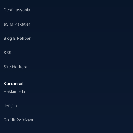
Fas
(17)
Destinasyonlar
Suudi Arabistan
(14)
eSIM Paketleri
Hindistan
(16)
Blog & Rehber
Brezilya
(17)
SSS
Singapur
(31)
Site Haritası
Afganistan
(10)
Kurumsal
Åland Adaları
(10)
Hakkımızda
🌐
Aland Islands
(6)
İletişim
🌐
Aland Islands
(11)
Gizlilik Politikası
🌐
Aland Islands
(7)