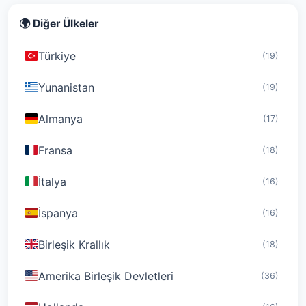
🌍 Diğer Ülkeler
Türkiye
(19)
Yunanistan
(19)
Almanya
(17)
Fransa
(18)
İtalya
(16)
İspanya
(16)
Birleşik Krallık
(18)
Amerika Birleşik Devletleri
(36)