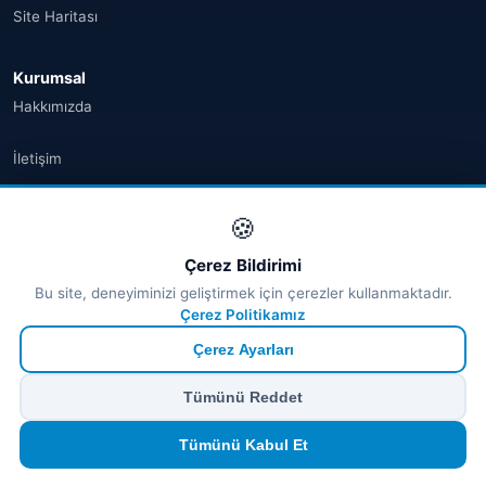
Site Haritası
Kurumsal
Hakkımızda
İletişim
Gizlilik Politikası
🍪
Kullanım Koşulları
Çerez Bildirimi
Bu site, deneyiminizi geliştirmek için çerezler kullanmaktadır.
İptal & İade
Çerez Politikamız
Çerez Ayarları
Çerez Politikası
Tümünü Reddet
KVKK
Tümünü Kabul Et
SEO Hızlı Erişim