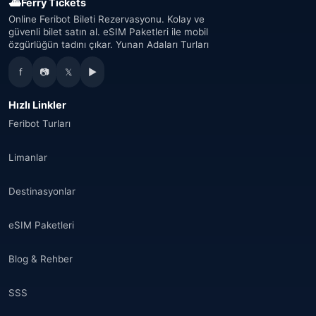
⛴
Ferry Tickets
Online Feribot Bileti Rezervasyonu. Kolay ve
güvenli bilet satın al. eSIM Paketleri ile mobil
özgürlüğün tadını çıkar. Yunan Adaları Turları
f
📷
𝕏
▶
Hızlı Linkler
Feribot Turları
Limanlar
Destinasyonlar
eSIM Paketleri
Blog & Rehber
SSS