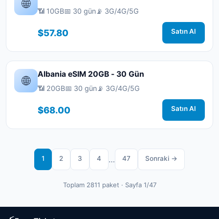
🌐
📶 10GB
📅 30 gün
📡 3G/4G/5G
$57.80
Satın Al
Albania eSIM 20GB - 30 Gün
🌐
📶 20GB
📅 30 gün
📡 3G/4G/5G
$68.00
Satın Al
1
2
3
4
…
47
Sonraki →
Toplam 2811 paket · Sayfa 1/47