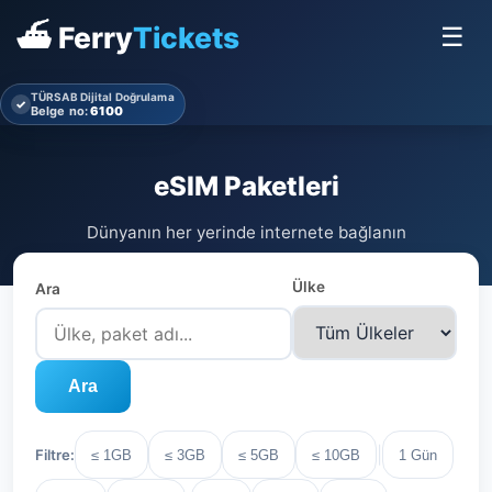
⛴ Ferry
Tickets
☰
TÜRSAB Dijital Doğrulama
✓
Belge no:
6100
eSIM Paketleri
Dünyanın her yerinde internete bağlanın
Ülke
Ara
Ara
|
Filtre:
≤ 1GB
≤ 3GB
≤ 5GB
≤ 10GB
1 Gün