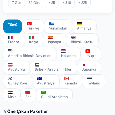
|
7 Gün
30 Gün
≤ $5
≤ $10
≤ $25
Tümü
Türkiye
Yunanistan
Almanya
Fransa
İtalya
İspanya
Birleşik Krallık
Amerika Birleşik Devletleri
Hollanda
İsviçre
Avusturya
Birleşik Arap Emirlikleri
Japonya
Güney Kore
Avustralya
Kanada
Tayland
Mısır
Fas
Suudi Arabistan
⭐ Öne Çıkan Paketler