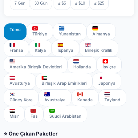
|
7 Gün
30 Gün
≤ $5
≤ $10
≤ $25
Tümü
Türkiye
Yunanistan
Almanya
Fransa
İtalya
İspanya
Birleşik Krallık
Amerika Birleşik Devletleri
Hollanda
İsviçre
Avusturya
Birleşik Arap Emirlikleri
Japonya
Güney Kore
Avustralya
Kanada
Tayland
Mısır
Fas
Suudi Arabistan
⭐ Öne Çıkan Paketler