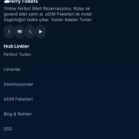
⛴
Ferry Tickets
Online Feribot Bileti Rezervasyonu. Kolay ve
güvenli bilet satın al. eSIM Paketleri ile mobil
özgürlüğün tadını çıkar. Yunan Adaları Turları
f
📷
𝕏
▶
Hızlı Linkler
Feribot Turları
Limanlar
Destinasyonlar
eSIM Paketleri
Blog & Rehber
SSS