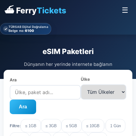
⛴ Ferry
Tickets
☰
TÜRSAB Dijital Doğrulama
✓
Belge no:
6100
eSIM Paketleri
Dünyanın her yerinde internete bağlanın
Ülke
Ara
Ara
|
Filtre:
≤ 1GB
≤ 3GB
≤ 5GB
≤ 10GB
1 Gün