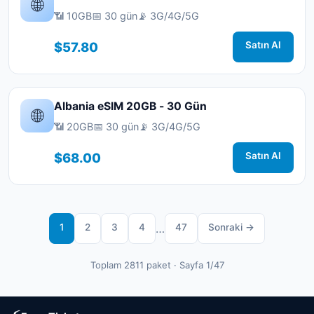
🌐
📶 10GB
📅 30 gün
📡 3G/4G/5G
$57.80
Satın Al
Albania eSIM 20GB - 30 Gün
🌐
📶 20GB
📅 30 gün
📡 3G/4G/5G
$68.00
Satın Al
1
2
3
4
…
47
Sonraki →
Toplam 2811 paket · Sayfa 1/47