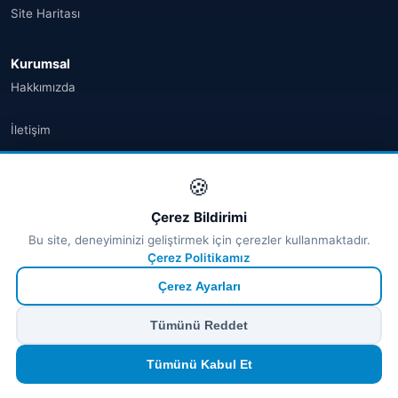
Site Haritası
Kurumsal
Hakkımızda
İletişim
Gizlilik Politikası
🍪
Kullanım Koşulları
Çerez Bildirimi
Bu site, deneyiminizi geliştirmek için çerezler kullanmaktadır.
İptal & İade
Çerez Politikamız
Çerez Ayarları
Çerez Politikası
Tümünü Reddet
KVKK
Tümünü Kabul Et
SEO Hızlı Erişim