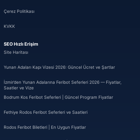
🌐
Albania
(9)
Çerez Politikası
Andorra
(11)
KVKK
Angola
(9)
SEO Hızlı Erişim
🌐
Anguilla
(7)
Site Haritası
Anguilla
(10)
Yunan Adaları Kapı Vizesi 2026: Güncel Ücret ve Şartlar
Antigua ve Barbuda
(10)
İzmir’den Yunan Adalarına Feribot Seferleri 2026 — Fiyatlar,
Saatler ve Vize
🌐
Argentina
(5)
Bodrum Kos Feribot Seferleri | Güncel Program Fiyatlar
Arjantin
(13)
Fethiye Rodos Feribot Seferleri ve Saatleri
🌐
Armenia
(3)
Rodos Feribot Biletleri | En Uygun Fiyatlar
Arnavutluk
(14)