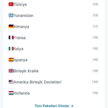
Türkiye
(19)
Yunanistan
(19)
Almanya
(17)
Fransa
(18)
İtalya
(16)
İspanya
(16)
Birleşik Krallık
(18)
Amerika Birleşik Devletleri
(36)
Hollanda
(16)
İsviçre
(19)
Tüm Paketleri Göster →