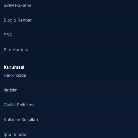
eSIM Paketleri
Hindistan
(16)
Blog & Rehber
Brezilya
(17)
SSS
Singapur
(31)
Site Haritası
Afganistan
(10)
Kurumsal
Åland Adaları
(10)
Hakkımızda
🌐
Aland Islands
(6)
İletişim
🌐
Aland Islands
(11)
Gizlilik Politikası
🌐
Aland Islands
(7)
Kullanım Koşulları
🌐
Albania
(9)
İptal & İade