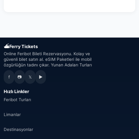
Avusturya
(16)
Birleşik Arap Emirlikleri
(19)
Japonya
(43)
⛴
Ferry Tickets
Güney Kore
(33)
Online Feribot Bileti Rezervasyonu. Kolay ve
güvenli bilet satın al. eSIM Paketleri ile mobil
özgürlüğün tadını çıkar. Yunan Adaları Turları
Avustralya
(34)
f
📷
𝕏
▶
Kanada
(33)
Hızlı Linkler
Tayland
(34)
Feribot Turları
Mısır
(16)
Limanlar
Fas
(17)
Destinasyonlar
Suudi Arabistan
(14)