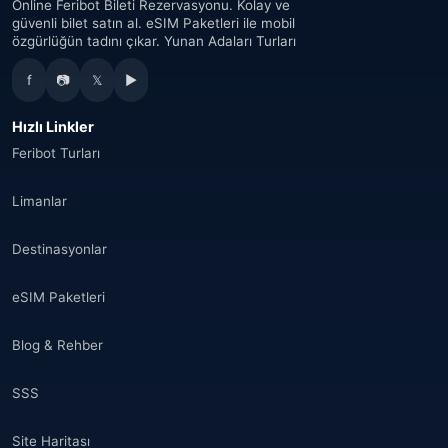
Online Feribot Bileti Rezervasyonu. Kolay ve
güvenli bilet satın al. eSIM Paketleri ile mobil
özgürlüğün tadını çıkar. Yunan Adaları Turları
Avustralya
(34)
f
📷
𝕏
▶
Kanada
(33)
Hızlı Linkler
Tayland
(34)
Feribot Turları
Mısır
(16)
Limanlar
Fas
(17)
Destinasyonlar
Suudi Arabistan
(14)
eSIM Paketleri
Hindistan
(16)
Blog & Rehber
Brezilya
(17)
SSS
Singapur
(31)
Site Haritası