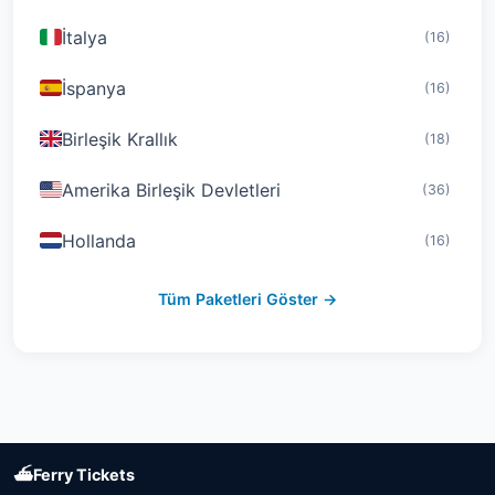
İtalya
(16)
İspanya
(16)
Birleşik Krallık
(18)
Amerika Birleşik Devletleri
(36)
Hollanda
(16)
İsviçre
(19)
Tüm Paketleri Göster →
Avusturya
(16)
Birleşik Arap Emirlikleri
(19)
Japonya
(43)
⛴
Ferry Tickets
Güney Kore
(33)