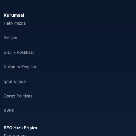
Afganistan
(10)
Kurumsal
Åland Adaları
(10)
Hakkımızda
🌐
Aland Islands
(6)
İletişim
🌐
Aland Islands
(11)
Gizlilik Politikası
🌐
Aland Islands
(7)
Kullanım Koşulları
🌐
Albania
(9)
İptal & İade
🌐
Albania
(9)
Çerez Politikası
Andorra
(11)
KVKK
Angola
(9)
SEO Hızlı Erişim
🌐
Anguilla
(7)
Site Haritası