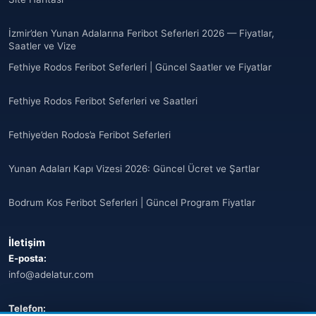
Anguilla
(10)
İzmir’den Yunan Adalarına Feribot Seferleri 2026 — Fiyatlar,
Saatler ve Vize
Antigua ve Barbuda
(10)
Fethiye Rodos Feribot Seferleri | Güncel Saatler ve Fiyatlar
🌐
Argentina
(5)
Fethiye Rodos Feribot Seferleri ve Saatleri
Arjantin
(13)
Fethiye’den Rodos’a Feribot Seferleri
🌐
Armenia
(3)
Yunan Adaları Kapı Vizesi 2026: Güncel Ücret ve Şartlar
Arnavutluk
(14)
Bodrum Kos Feribot Seferleri | Güncel Program Fiyatlar
🌐
Australia
(2)
İletişim
🌐
Australia
(11)
E-posta:
info@adelatur.com
🌐
Australia
(9)
🌐
Austria
Telefon:
(13)